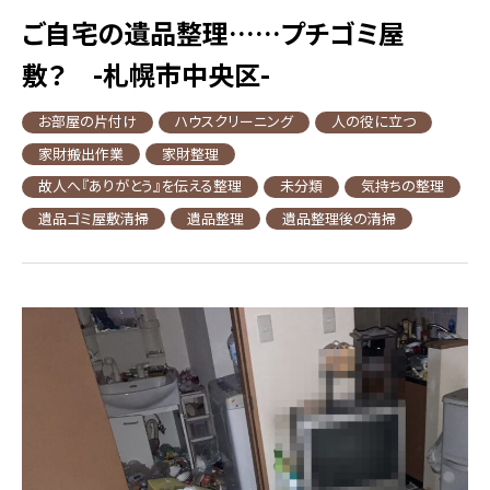
ご自宅の遺品整理……プチゴミ屋
敷？ -札幌市中央区-
お部屋の片付け
ハウスクリーニング
人の役に立つ
家財搬出作業
家財整理
故人へ『ありがとう』を伝える整理
未分類
気持ちの整理
遺品ゴミ屋敷清掃
遺品整理
遺品整理後の清掃