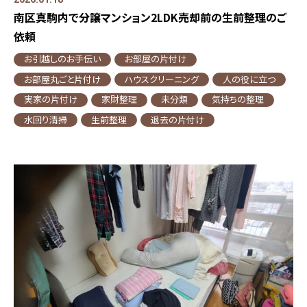
南区真駒内で分譲マンション2LDK売却前の生前整理のご
依頼
お引越しのお手伝い
お部屋の片付け
お部屋丸ごと片付け
ハウスクリーニング
人の役に立つ
実家の片付け
家財整理
未分類
気持ちの整理
水回り清掃
生前整理
退去の片付け