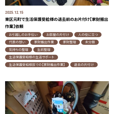
2025.12.15
東区元町で生活保護受給様の退去前のお片付け【家財搬出
作業】依頼
お引越しのお手伝い
お部屋の片付け
人の役に立つ
代表の想い
家財搬出作業
家財整理
未分類
気持ちの整理
生前整理
生活保護受給様の生活サポート
生活保護受給様邸での【家財搬出作業】
退去の片付け