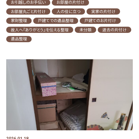
お引越しのお手伝い
お部屋の片付け
お部屋丸ごと片付け
人の役に立つ
実家の片付け
家財整理
戸建てでの遺品整理
戸建てのお片付け
故人へ『ありがとう』を伝える整理
未分類
退去の片付け
遺品整理
2026.01.18