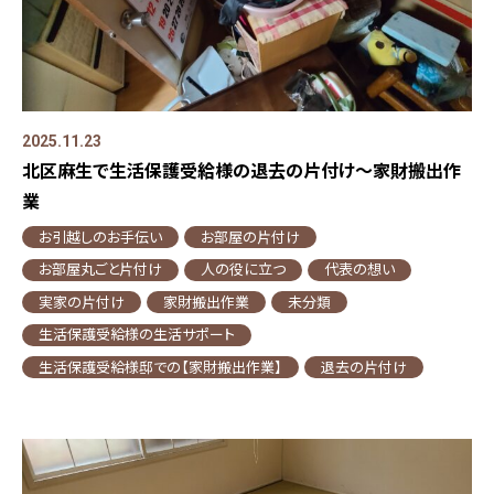
2025.11.23
北区麻生で生活保護受給様の退去の片付け～家財搬出作
業
お引越しのお手伝い
お部屋の片付け
お部屋丸ごと片付け
人の役に立つ
代表の想い
実家の片付け
家財搬出作業
未分類
生活保護受給様の生活サポート
生活保護受給様邸での【家財搬出作業】
退去の片付け