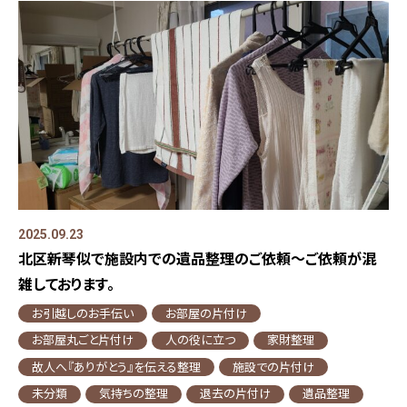
2025.09.23
北区新琴似で施設内での遺品整理のご依頼～ご依頼が混
雑しております。
お引越しのお手伝い
お部屋の片付け
お部屋丸ごと片付け
人の役に立つ
家財整理
故人へ『ありがとう』を伝える整理
施設での片付け
未分類
気持ちの整理
退去の片付け
遺品整理