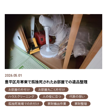
2026.05.01
豊平区月寒東で孤独死されたお部屋での遺品整理
お部屋の片付け
お部屋丸ごと片付け
ハウスクリーニング
人の役に立つ
代表の想い
孤独死現場での片付け
家財搬出作業
家財整理