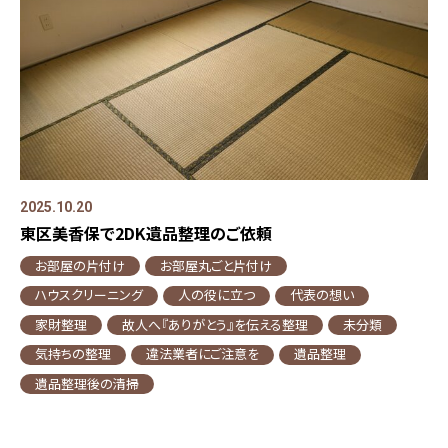
2025.10.20
東区美香保で2DK遺品整理のご依頼
お部屋の片付け
お部屋丸ごと片付け
ハウスクリーニング
人の役に立つ
代表の想い
家財整理
故人へ『ありがとう』を伝える整理
未分類
気持ちの整理
違法業者にご注意を
遺品整理
遺品整理後の清掃