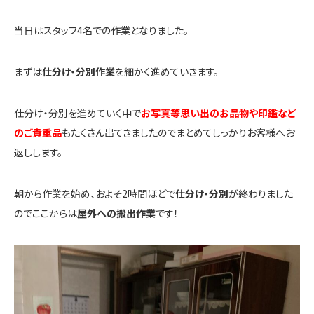
当日はスタッフ4名での作業となりました。
まずは
仕分け・分別作業
を細かく進めていきます。
仕分け・分別を進めていく中で
お写真等
思い出のお品物や印鑑など
のご貴重品
もたくさん出てきましたのでまとめてしっかりお客様へお
返しします。
朝から作業を始め、およそ2時間ほどで
仕分け・分別
が終わりました
のでここからは
屋外への搬出作業
です！