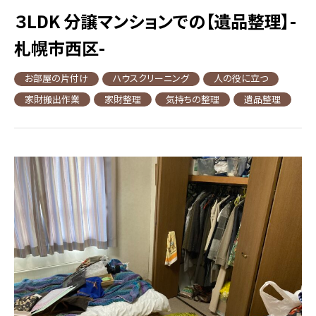
３LDK 分譲マンションでの【遺品整理】-
札幌市西区-
お部屋の片付け
ハウスクリーニング
人の役に立つ
家財搬出作業
家財整理
気持ちの整理
遺品整理