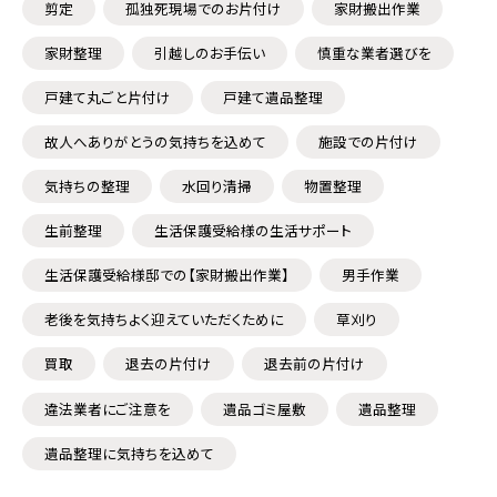
剪定
孤独死現場でのお片付け
家財搬出作業
家財整理
引越しのお手伝い
慎重な業者選びを
戸建て丸ごと片付け
戸建て遺品整理
故人へありがとうの気持ちを込めて
施設での片付け
気持ちの整理
水回り清掃
物置整理
生前整理
生活保護受給様の生活サポート
生活保護受給様邸での【家財搬出作業】
男手作業
老後を気持ちよく迎えていただくために
草刈り
買取
退去の片付け
退去前の片付け
違法業者にご注意を
遺品ゴミ屋敷
遺品整理
遺品整理に気持ちを込めて