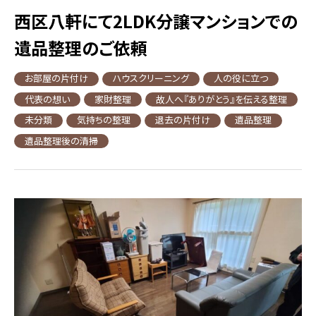
西区八軒にて2LDK分譲マンションでの
遺品整理のご依頼
お部屋の片付け
ハウスクリーニング
人の役に立つ
代表の想い
家財整理
故人へ『ありがとう』を伝える整理
未分類
気持ちの整理
退去の片付け
遺品整理
遺品整理後の清掃