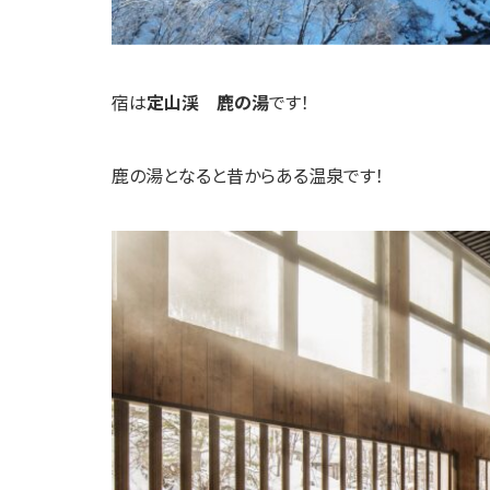
宿は
定山渓 鹿の湯
です！
鹿の湯となると昔からある温泉です！