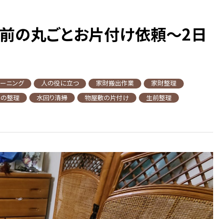
前の丸ごとお片付け依頼～2日
リーニング
人の役に立つ
家財搬出作業
家財整理
ちの整理
水回り清掃
物屋敷の片付け
生前整理