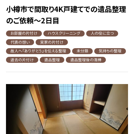
小樽市で間取り4K戸建てでの遺品整理
のご依頼～2日目
お部屋の片付け
ハウスクリーニング
人の役に立つ
代表の想い
実家の片付け
故人へ『ありがとう』を伝える整理
未分類
気持ちの整理
退去の片付け
遺品整理
遺品整理後の清掃