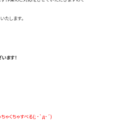
いたします。
ざいます！
ちゃすべる(; ･`д･´)