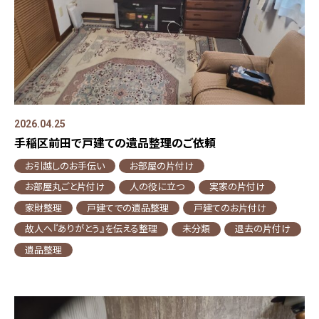
2026.04.25
手稲区前田で戸建ての遺品整理のご依頼
お引越しのお手伝い
お部屋の片付け
お部屋丸ごと片付け
人の役に立つ
実家の片付け
家財整理
戸建てでの遺品整理
戸建てのお片付け
故人へ『ありがとう』を伝える整理
未分類
退去の片付け
遺品整理