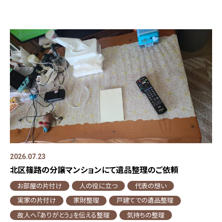
2026.07.23
北区篠路の分譲マンションにて遺品整理のご依頼
お部屋の片付け
人の役に立つ
代表の想い
実家の片付け
家財整理
戸建てでの遺品整理
故人へ『ありがとう』を伝える整理
気持ちの整理