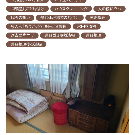
お部屋丸ごと片付け
ハウスクリーニング
人の役に立つ
代表の想い
孤独死現場での片付け
家財整理
故人へ『ありがとう』を伝える整理
水回り清掃
退去の片付け
遺品ゴミ屋敷清掃
遺品整理
遺品整理後の清掃