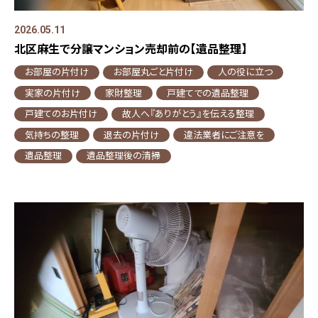
2026.05.11
北区麻生で分譲マンション売却前の【遺品整理】
お部屋の片付け
お部屋丸ごと片付け
人の役に立つ
実家の片付け
家財整理
戸建てでの遺品整理
戸建てのお片付け
故人へ『ありがとう』を伝える整理
気持ちの整理
退去の片付け
違法業者にご注意を
遺品整理
遺品整理後の清掃