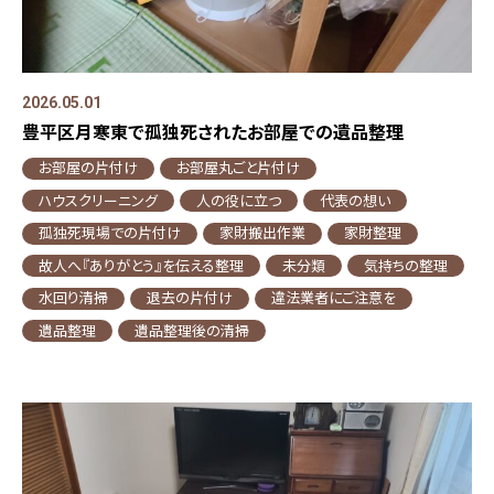
2026.05.01
豊平区月寒東で孤独死されたお部屋での遺品整理
お部屋の片付け
お部屋丸ごと片付け
ハウスクリーニング
人の役に立つ
代表の想い
孤独死現場での片付け
家財搬出作業
家財整理
故人へ『ありがとう』を伝える整理
未分類
気持ちの整理
水回り清掃
退去の片付け
違法業者にご注意を
遺品整理
遺品整理後の清掃