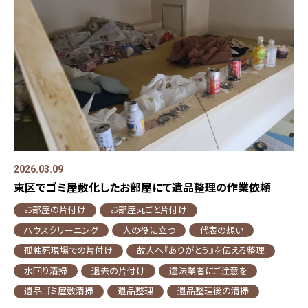
2026.03.09
東区でゴミ屋敷化したお部屋にて遺品整理の作業依頼
お部屋の片付け
お部屋丸ごと片付け
ハウスクリーニング
人の役に立つ
代表の想い
孤独死現場での片付け
故人へ『ありがとう』を伝える整理
水回り清掃
退去の片付け
違法業者にご注意を
遺品ゴミ屋敷清掃
遺品整理
遺品整理後の清掃