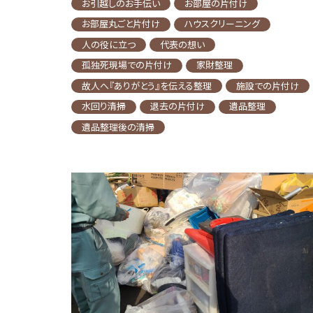
お引越しのお手伝い
お部屋の片付け
お部屋丸ごと片付け
ハウスクリーニング
人の役に立つ
代表の想い
孤独死現場での片付け
家財整理
故人へ『ありがとう』を伝える整理
施設での片付け
水回り清掃
退去の片付け
遺品整理
遺品整理後の清掃