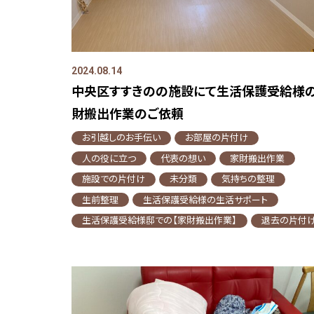
2024.08.14
中央区すすきのの施設にて生活保護受給様
財搬出作業のご依頼
お引越しのお手伝い
お部屋の片付け
人の役に立つ
代表の想い
家財搬出作業
施設での片付け
未分類
気持ちの整理
生前整理
生活保護受給様の生活サポート
生活保護受給様邸での【家財搬出作業】
退去の片付