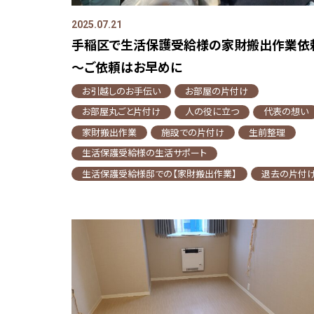
2025.07.21
手稲区で生活保護受給様の家財搬出作業依
～ご依頼はお早めに
お引越しのお手伝い
お部屋の片付け
お部屋丸ごと片付け
人の役に立つ
代表の想い
家財搬出作業
施設での片付け
生前整理
生活保護受給様の生活サポート
生活保護受給様邸での【家財搬出作業】
退去の片付