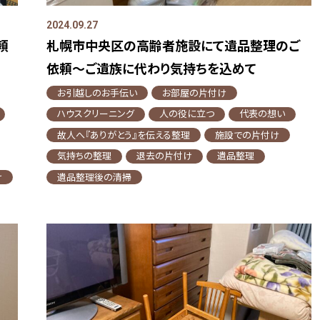
2024.09.27
頼
札幌市中央区の高齢者施設にて遺品整理のご
依頼～ご遺族に代わり気持ちを込めて
お引越しのお手伝い
お部屋の片付け
ハウスクリーニング
人の役に立つ
代表の想い
故人へ『ありがとう』を伝える整理
施設での片付け
気持ちの整理
退去の片付け
遺品整理
け
遺品整理後の清掃