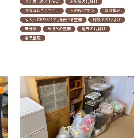
お引越しのお手伝い
お部屋の片付け
お部屋丸ごと片付け
人の役に立つ
家財整理
故人へ『ありがとう』を伝える整理
施設での片付け
未分類
気持ちの整理
退去の片付け
遺品整理