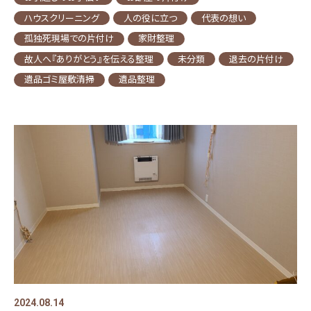
ハウスクリーニング
人の役に立つ
代表の想い
孤独死現場での片付け
家財整理
故人へ『ありがとう』を伝える整理
未分類
退去の片付け
遺品ゴミ屋敷清掃
遺品整理
2024.08.14