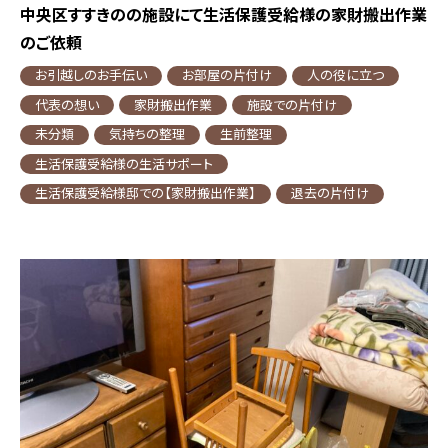
中央区すすきのの施設にて生活保護受給様の家財搬出作業
のご依頼
お引越しのお手伝い
お部屋の片付け
人の役に立つ
代表の想い
家財搬出作業
施設での片付け
未分類
気持ちの整理
生前整理
生活保護受給様の生活サポート
生活保護受給様邸での【家財搬出作業】
退去の片付け